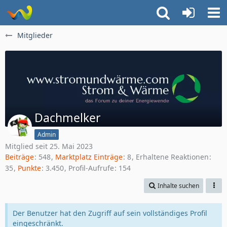
Mitglieder
Dachmelker
Admin
Mitglied seit 25. Mai 2023
Beiträge
548
Marktplatz Einträge
8
Erhaltene Reaktionen
35
Punkte
3.450
Profil-Aufrufe
154
Inhalte suchen
Der Benutzer hat den Zugriff auf sein vollständiges Profil
eingeschränkt.