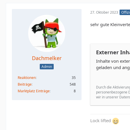
27. Oktober 2023
Offiz
sehr gute Kleinverte
Externer Inh
Dachmelker
Inhalte von ext
Admin
geladen und ang
Reaktionen
35
Beiträge
548
Durch die Aktivierun
Marktplatz Einträge
8
personenbezogene Da
wir in unserer Daten
Lock lifted