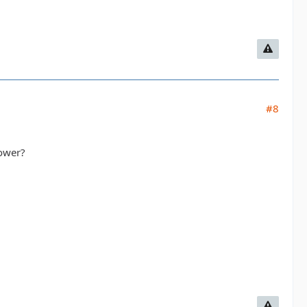
#8
power?