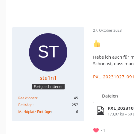
27. Oktober 2023
Habe ich auch für
Schön ist, dass ma
PXL_20231027_091
ste1n1
Fortgeschrittener
Dateien
Reaktionen
45
Beiträge
257
PXL_202310
Marktplatz Einträge
6
173,07 kB – 60
1