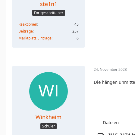
ste1n1
Fortgeschrittener
Reaktionen
45
Beiträge
257
Marktplatz Einträge
6
24. November 2023
Die hängen unmittel
Winkheim
Dateien
Schüler
IMG_2174.j